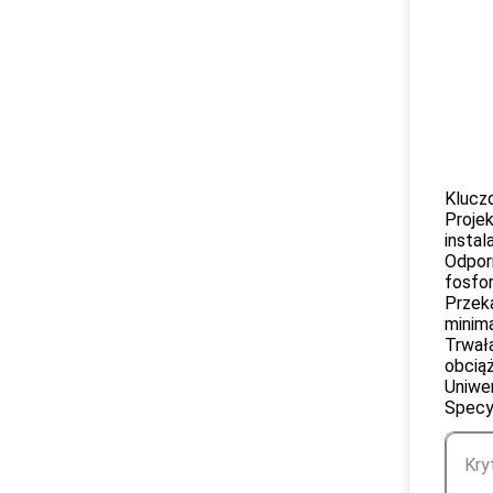
Klucz
Projek
instal
Odporn
fosfo
Przek
minima
Trwał
obciąż
Uniwer
Specy
Kry