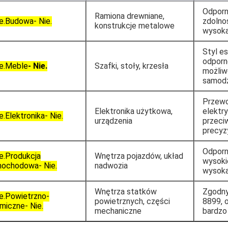
Odporn
Ramiona drewniane,
e.
Budowa
- Nie.
zdolno
konstrukcje metalowe
wysoka
Styl e
odporn
e.
Meble
- Nie.
Szafki, stoły, krzesła
możliw
samodz
Przew
Elektronika użytkowa,
elektr
e.
Elektronika
- Nie.
urządzenia
przeciw
precyz
Odporn
e.
Produkcja
Wnętrza pojazdów, układ
wysoki
mochodowa
- Nie.
nadwozia
wysoka
Wnętrza statków
Zgodny
e.
Powietrzno-
powietrznych, części
8899, o
miczne
- Nie.
mechaniczne
bardzo