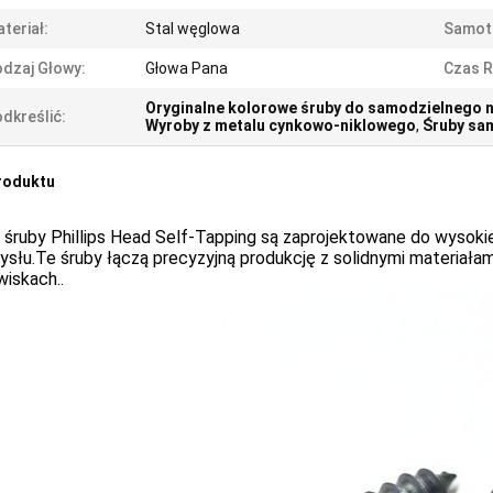
teriał:
Stal węglowa
Samot
dzaj Głowy:
Głowa Pana
Czas Re
Oryginalne kolorowe śruby do samodzielnego n
dkreślić:
Wyroby z metalu cynkowo-niklowego
,
Śruby sam
roduktu
 śruby Phillips Head Self-Tapping są zaprojektowane do wysoki
ysłu.Te śruby łączą precyzyjną produkcję z solidnymi materiał
iskach..