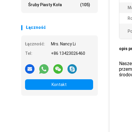
Śruby Piasty Koła
(105)
Ma
Ro
Łączność
Po
Łączność:
Mrs. Nancy Li
opis p
Tel:
+86 13423026460
Nasze
przem
środow
Kontakt