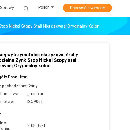
Polish
Sprawy
Poprosić o wycenę
op Nickel Stopy Stali Nierdzewnej Oryginalny Kolor
iej wytrzymałości skrzyżowe śruby
zielne Zynk Stop Nickel Stopy stali
zewnej Oryginalny kolor
óły Produktu:
e pochodzenia:
Chiny
handlowa:
guanbiao
nictwo:
ISO9001
a:
lne
20000szt
enie: