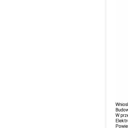
Wnios
Budow
W prz
Elektr
Powie