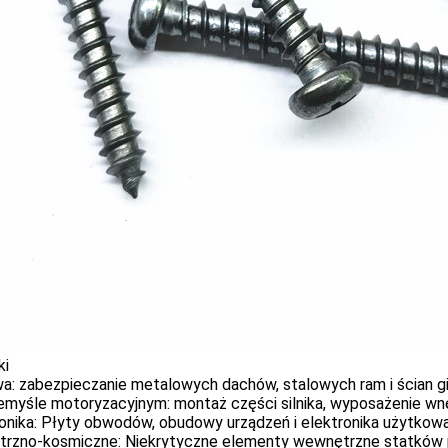
ki
a: zabezpieczanie metalowych dachów, stalowych ram i ścian g
emyśle motoryzacyjnym: montaż części silnika, wyposażenie wnę
onika: Płyty obwodów, obudowy urządzeń i elektronika użytkowa
trzno-kosmiczne: Niekrytyczne elementy wewnętrzne statków 