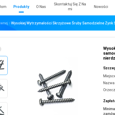
Skontaktuj Się Z Na
Dom
Produkty
O Nas
Nowości
Mi
ewnej
Wysokiej Wytrzymałości Skrzyżowe Śruby Samodzielne Zynk St
Wysok
samod
nierd
Szczeg
Miejsc
Nazwa 
Orzecz
Zapłat
Minima
zamówi