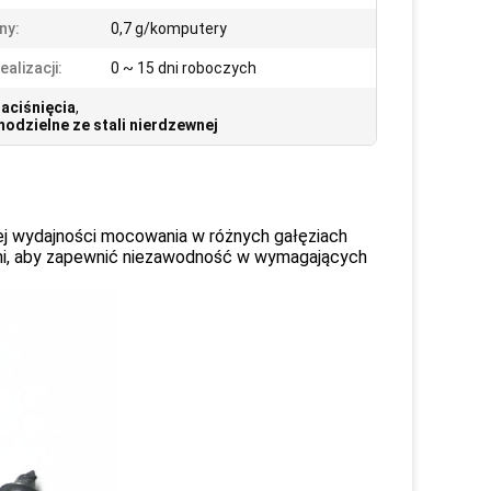
ny:
0,7 g/komputery
alizacji:
0 ~ 15 dni roboczych
aciśnięcia
,
odzielne ze stali nierdzewnej
ej wydajności mocowania w różnych gałęziach
ami, aby zapewnić niezawodność w wymagających