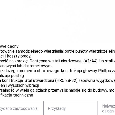
owe cechy
towanie samodzielnego wiertniania: ostre punkty wiertnicze elim
acji i koszty pracy.
ość na korozję: Dostępna w stali nierdzewnej (A2/A4) lub stal
ranowymi lub dakrometowymi.
az dużego momentu obrotowego: konstrukcja głowicy Phillips za
lizuje poślizg.
a konstrukcja: Stal utwardzona (HRC 28-32) zapewnia wyjątkow
eń i wysokich wibracji.
salność w wielu gałęziach przemysłu: nadaje się do budowy, motor
fikacje techniczne
Najważ
tyczne zastosowania
Przykłady
osiągni