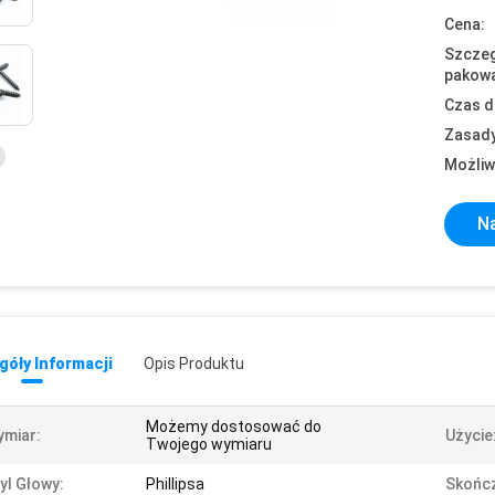
Cena:
Szczeg
pakowa
Czas d
Zasady
Możliw
Na
óły Informacji
Opis Produktu
Możemy dostosować do
miar:
Użycie
Twojego wymiaru
yl Głowy:
Phillipsa
Skończ