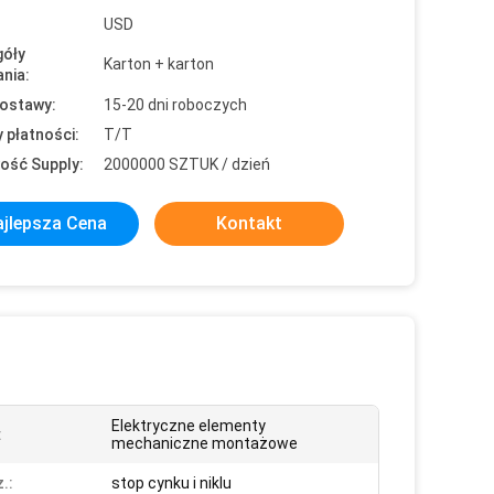
USD
óły
Karton + karton
nia:
ostawy:
15-20 dni roboczych
 płatności:
T/T
ość Supply:
2000000 SZTUK / dzień
jlepsza Cena
Kontakt
Elektryczne elementy
:
mechaniczne montażowe
.:
stop cynku i niklu