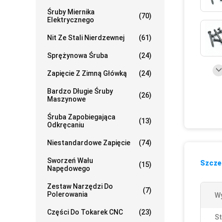
Śruby Miernika
(70)
Elektrycznego
Nit Ze Stali Nierdzewnej
(61)
Sprężynowa Śruba
(24)
Zapięcie Z Zimną Główką
(24)
Bardzo Długie Śruby
(26)
Maszynowe
Śruba Zapobiegająca
(13)
Odkręcaniu
Niestandardowe Zapięcie
(74)
Sworzeń Wału
Szczeg
(15)
Napędowego
Zestaw Narzędzi Do
(7)
Polerowania
Wy
Części Do Tokarek CNC
(23)
St