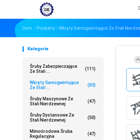
Dom
Produkty
Wkręty Samogwintujące Ze Stali Nierdz
Kategorie
Śruby Zabezpieczające
(111)
Ze Stali ...
Wkręty Samogwintujące
(83)
Ze Stali ...
Śruby Maszynowe Ze
(47)
Stali Nierdzewnej
Śruby Dystansowe Ze
(50)
Stali Nierdzewnej
Mimośrodowa Śruba
(47)
Regulacyjna