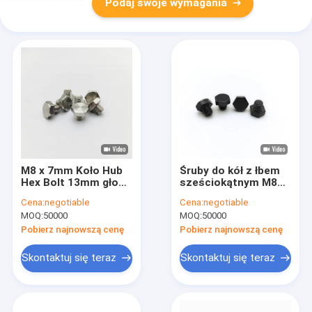
Podaj swoje wymagania
M8 x 7mm Koło Hub
Śruby do kół z łbem
Hex Bolt 13mm głowa
sześciokątnym M8
304 stali nierdzewnej
13mm Czarne Stal
Cena:
negotiable
Cena:
negotiable
Nierdzewna
MOQ:
50000
MOQ:
50000
Opakowanie 1000
sztuk
Pobierz najnowszą cenę
Pobierz najnowszą cenę
Skontaktuj się teraz
Skontaktuj się teraz