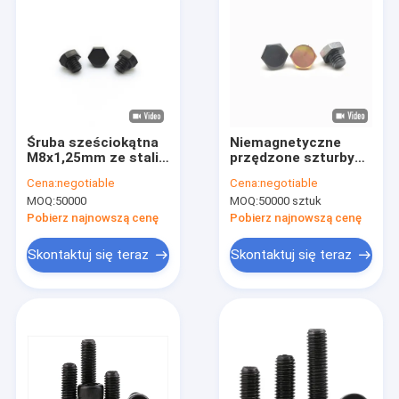
Śruba sześciokątna
Niemagnetyczne
M8x1,25mm ze stali
przędzone szturby
nierdzewnej 12,3mm,
sześciokątne A4 -70
Cena:
negotiable
Cena:
negotiable
czarna,
M8X10 Żury do
MOQ:
50000
MOQ:
50000 sztuk
galwanizowana
tapicerki ze stali
nierdzewnej
Pobierz najnowszą cenę
Pobierz najnowszą cenę
Skontaktuj się teraz
Skontaktuj się teraz
Dom
Produkty
O nas