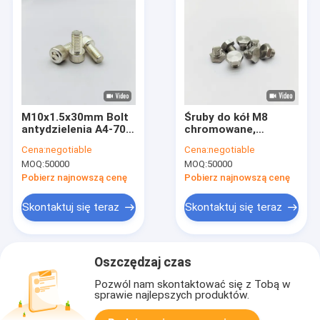
M10x1.5x30mm Bolt
Śruby do kół M8
antydzielenia A4-70
chromowane,
Stali nierdzewnej
długość 12,3 mm, łeb
Cena:
negotiable
Cena:
negotiable
sześciokątny 13 mm,
MOQ:
50000
MOQ:
50000
stal nierdzewna
Pobierz najnowszą cenę
Pobierz najnowszą cenę
Skontaktuj się teraz
Skontaktuj się teraz
Oszczędzaj czas
Pozwól nam skontaktować się z Tobą w
sprawie najlepszych produktów.