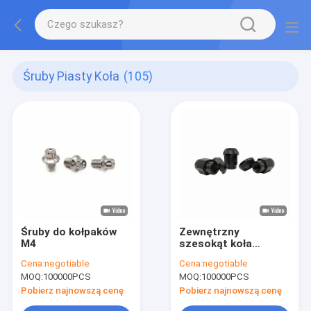
Śruby Piasty Koła
(105)
Śruby do kołpaków
Zewnętrzny
M4
szesokąt koła
orzechowy M20
Cena:
negotiable
Cena:
negotiable
MOQ:
100000PCS
MOQ:
100000PCS
Pobierz najnowszą cenę
Pobierz najnowszą cenę