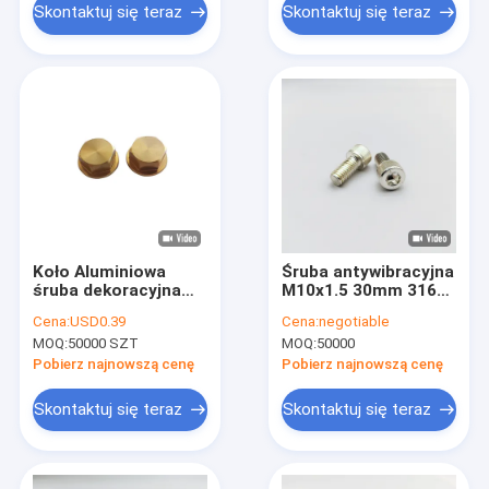
Skontaktuj się teraz
Skontaktuj się teraz
Koło Aluminiowa
Śruba antywibracyjna
śruba dekoracyjna
M10x1.5 30mm 316
Anodowane
ze stali nierdzewnej z
Cena:
USD0.39
Cena:
negotiable
aluminiowe nity
gniazdem
MOQ:
50000 SZT
MOQ:
50000
wykończeniowe
sześciokątnym
Pobierz najnowszą cenę
Pobierz najnowszą cenę
Skontaktuj się teraz
Skontaktuj się teraz