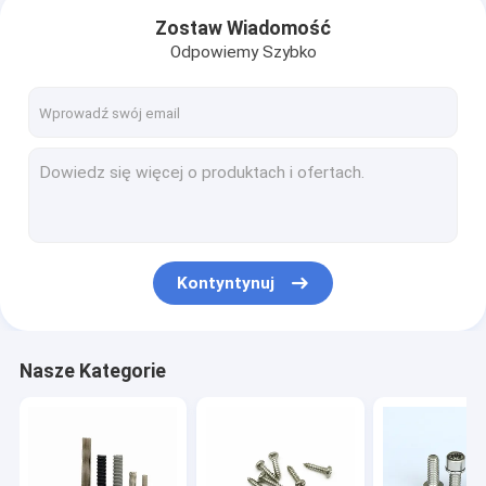
Zostaw Wiadomość
Odpowiemy Szybko
Kontyntynuj
Dom
Nasze Kategorie
Produkty
O nas