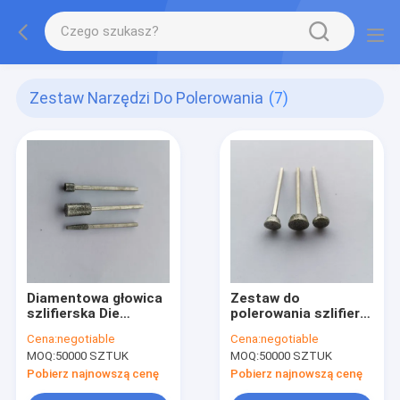
Zestaw Narzędzi Do Polerowania
(7)
Diamentowa głowica
Zestaw do
szlifierska Die
polerowania szlifierki
Niezawodna rzeźba z
do stali 100E/2.3
Cena:
negotiable
Cena:
negotiable
jadeitu Metal Polish
Rozmiar Złoto
MOQ:
50000 SZTUK
MOQ:
50000 SZTUK
Wiertło Burrs Głowica
natryskiwane
szlifierska
Standard ANSI
Pobierz najnowszą cenę
Pobierz najnowszą cenę