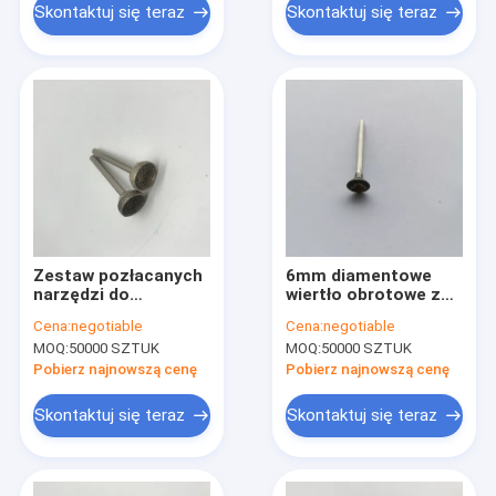
Skontaktuj się teraz
Skontaktuj się teraz
Zestaw pozłacanych
6mm diamentowe
narzędzi do
wiertło obrotowe z
polerowania, zestaw
trzpieniem 3mm do
Cena:
negotiable
Cena:
negotiable
do polerowania wielu
narzędzia
MOQ:
50000 SZTUK
MOQ:
50000 SZTUK
narzędzi 180Q/6 JIS
obrotowego
Standard
diamentowe
Pobierz najnowszą cenę
Pobierz najnowszą cenę
narzędzie do
usuwania zadziorów
Skontaktuj się teraz
Skontaktuj się teraz