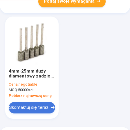
Podaj swoje wymagania
4mm-25mm duży
diamentowy zadzior
obrotowy do
Cena:
negotiable
grawerowania szkła
MOQ:
50000szt
kamiennego rzeźba w
rzeźbieniu
Pobierz najnowszą cenę
Skontaktuj się teraz