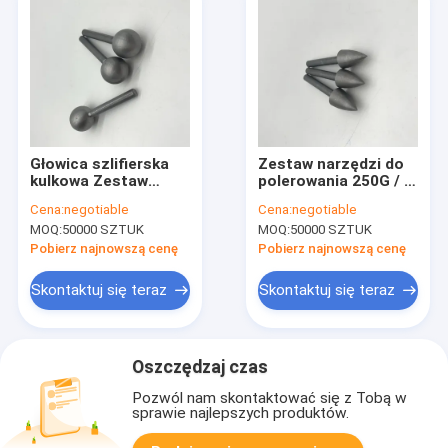
Głowica szlifierska
Zestaw narzędzi do
kulkowa Zestaw
polerowania 250G / 6
narzędzi do
Głowica szlifierska
Cena:
negotiable
Cena:
negotiable
polerowania
do kulek Pozłacana
MOQ:
50000 SZTUK
MOQ:
50000 SZTUK
anodowanego
obróbka OEM
Diament spiekany,
dostępna
Pobierz najnowszą cenę
Pobierz najnowszą cenę
zestaw do
polerowania wierteł
Skontaktuj się teraz
Skontaktuj się teraz
250F / 6
Oszczędzaj czas
Pozwól nam skontaktować się z Tobą w
sprawie najlepszych produktów.