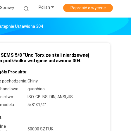
Polish
Sprawy
Poprosić o wycenę
Wstępnie Ustawiona 304
 SEMS 5/8 "Unc Torx ze stali nierdzewnej
a podkładka wstępnie ustawiona 304
óły Produktu:
e pochodzenia:
Chiny
handlowa:
guanbiao
nictwo:
ISO, GB, BS, DIN, ANSI,JIS
modelu:
5/8"X1/4"
a:
lne
50000 SZTUK