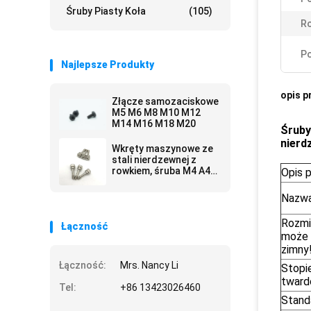
Śruby Piasty Koła
(105)
Ro
Po
Najlepsze Produkty
opis p
Złącze samozaciskowe
M5 M6 M8 M10 M12
M14 M16 M18 M20
Śruby
nierd
Wkręty maszynowe ze
stali nierdzewnej z
rowkiem, śruba M4 A4-
Opis 
80
Nazwa
Rozmia
Łączność
może
zimny
Łączność:
Mrs. Nancy Li
Stopi
tward
Tel:
+86 13423026460
Stand