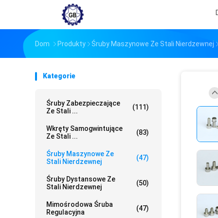
Dom
Produkty
Śruby Maszynowe Ze Stali Nierdzewnej
Kategorie
Śruby Zabezpieczające
(111)
Ze Stali ...
Wkręty Samogwintujące
(83)
Ze Stali ...
Śruby Maszynowe Ze
(47)
Stali Nierdzewnej
Śruby Dystansowe Ze
(50)
Stali Nierdzewnej
Mimośrodowa Śruba
(47)
Regulacyjna