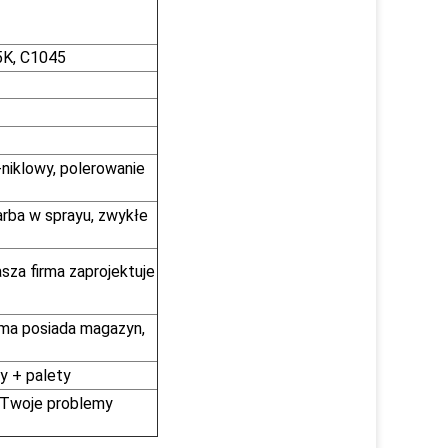
5K, C1045
niklowy, polerowanie
arba w sprayu, zwykłe
asza firma zaprojektuje
rma posiada magazyn,
y + palety
 Twoje problemy