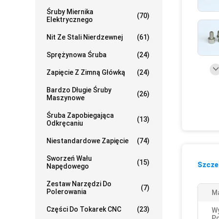
Śruby Miernika
(70)
Elektrycznego
Nit Ze Stali Nierdzewnej
(61)
Sprężynowa Śruba
(24)
Zapięcie Z Zimną Główką
(24)
Bardzo Długie Śruby
(26)
Maszynowe
Śruba Zapobiegająca
(13)
Odkręcaniu
Niestandardowe Zapięcie
(74)
Sworzeń Wału
(15)
Szczeg
Napędowego
Zestaw Narzędzi Do
(7)
Polerowania
Ma
Części Do Tokarek CNC
(23)
W
Po