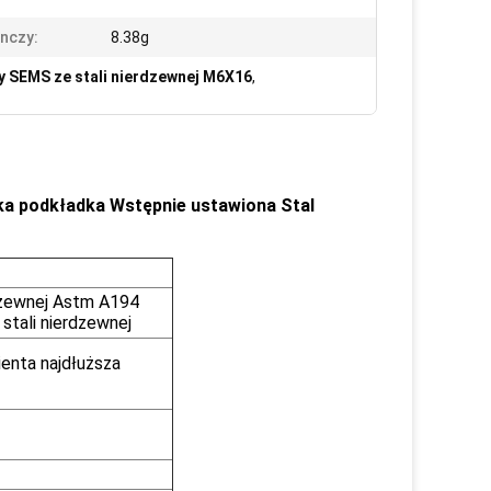
nczy:
8.38g
y SEMS ze stali nierdzewnej M6X16
,
ka podkładka Wstępnie ustawiona Stal
dzewnej Astm A194
stali nierdzewnej
enta najdłuższa