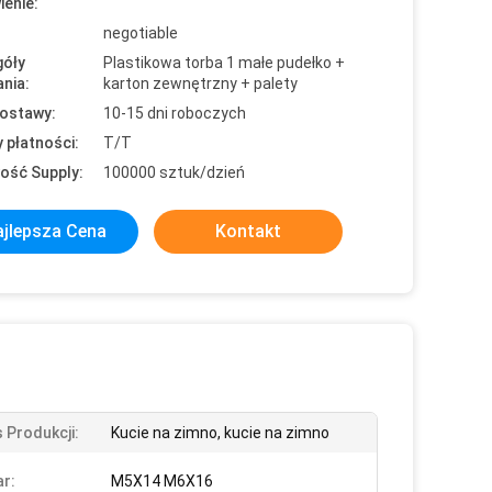
enie:
negotiable
óły
Plastikowa torba 1 małe pudełko +
nia:
karton zewnętrzny + palety
ostawy:
10-15 dni roboczych
 płatności:
T/T
ość Supply:
100000 sztuk/dzień
jlepsza Cena
Kontakt
 Produkcji:
Kucie na zimno, kucie na zimno
r:
M5X14 M6X16