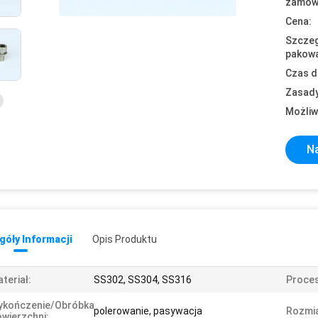
zamówi
Cena:
Szczeg
pakowa
Czas d
Zasady
Możliw
Na
óły Informacji
Opis Produktu
teriał:
SS302, SS304, SS316
Proces
ykończenie/obróbka
polerowanie, pasywacja
Rozmia
wierzchni: