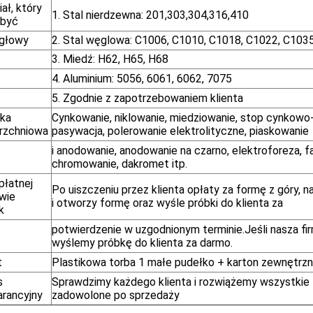
ał, który
1. Stal nierdzewna: 201,303,304,316,410
 być
głowy
2. Stal węglowa: C1006, C1010, C1018, C1022, C103
3. Miedź: H62, H65, H68
4. Aluminium: 5056, 6061, 6062, 7075
5. Zgodnie z zapotrzebowaniem klienta
ka
Cynkowanie, niklowanie, miedziowanie, stop cynkowo-
rzchniowa
pasywacja, polerowanie elektrolityczne, piaskowanie
i anodowanie, anodowanie na czarno, elektroforeza, f
chromowanie, dakromet itp.
płatnej
Po uiszczeniu przez klienta opłaty za formę z góry, n
wie
i otworzy formę oraz wyśle ​​próbki do klienta za
k
potwierdzenie w uzgodnionym terminie.Jeśli nasza fi
wyślemy próbkę do klienta za darmo.
t
Plastikowa torba 1 małe pudełko + karton zewnętrzn
s
Sprawdzimy każdego klienta i rozwiążemy wszystkie
rancyjny
zadowolone po sprzedaży