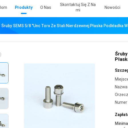
Skontaktuj Się Z Na
Dom
Produkty
O Nas
Nowości
Mi
Śruby SEMS 5/8 "Unc Torx Ze Stali Nierdzewnej Płaska Podkładka 
Śruby
Płask
Szczeg
Miejsc
Nazwa 
Orzecz
Numer 
Zapłat
Minima