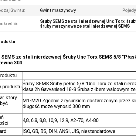
dzaj Gwintu:
Gwint maszynowy
Pojedy
Śruby SEMS ze stali nierdzewnej Unc Torx
,
śrub
dkreślić:
śruby maszynowe ze stali nierdzewnej SEMS
roduktu
 SEMS ze stali nierdzewnej Śruby Unc Torx SEMS 5/8 "Płas
zewna 304
produktu
Śruby SEMS Śruby pełne 5/8 "Unc Torx ze stali nier
 produktu
klasa 2h Gavvanised 18-8 Śruba z łbem walcowym ze 
r, który
M1-M20 Zgodnie z rysunkiem dostarczonym przez kli
 być
długość może wynosić 300 mm
!
eń
4,8, 6,8, 8,8, 10,9, 12,9, A2-70, A4-80
ości
ard
ISO, GB, BS, DIN, ANSI, JIS, niestandardowe