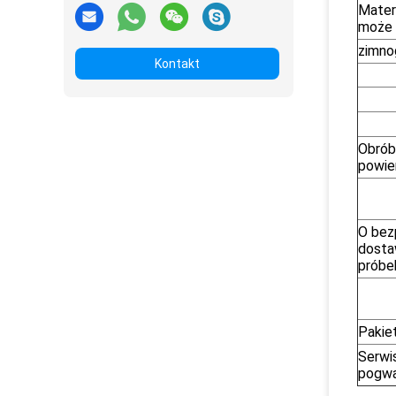
Materi
może
zimno
Kontakt
Obrób
powie
O bez
dosta
próbe
Pakie
Serwi
pogwa