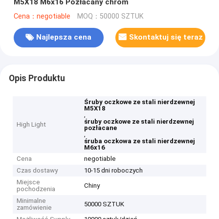
M5X18 M6x16 Pozłacany chrom
Cena：negotiable
MOQ：50000 SZTUK
Najlepsza cena
Skontaktuj się teraz
Opis Produktu
Śruby oczkowe ze stali nierdzewnej
M5X18
,
śruby oczkowe ze stali nierdzewnej
High Light
pozłacane
,
śruba oczkowa ze stali nierdzewnej
M6x16
Cena
negotiable
Czas dostawy
10-15 dni roboczych
Miejsce
Chiny
pochodzenia
Minimalne
50000 SZTUK
zamówienie