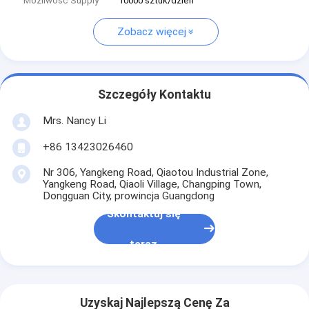
Możliwość Supply
10000 sztuk/dzień
Zobacz więcej
Szczegóły Kontaktu
Mrs. Nancy Li
+86 13423026460
Nr 306, Yangkeng Road, Qiaotou Industrial Zone,
Yangkeng Road, Qiaoli Village, Changping Town,
Dongguan City, prowincja Guangdong
Skontaktuj się
teraz
Uzyskaj Najlepszą Cenę Za