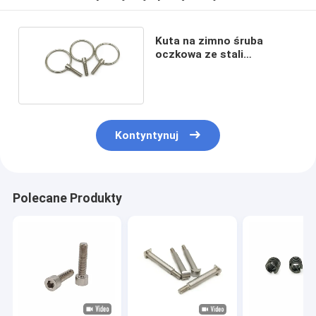
Kuta na zimno śruba
oczkowa ze stali
nierdzewnej M5X18 M6x16
Pozłacany chrom
Kontyntynuj
Polecane Produkty