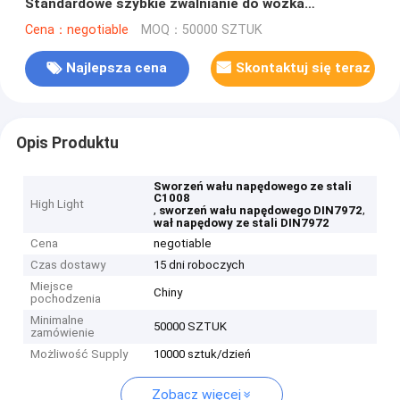
Standardowe szybkie zwalnianie do wózka
dziecięcego
Cena：negotiable
MOQ：50000 SZTUK
Najlepsza cena
Skontaktuj się teraz
Opis Produktu
Sworzeń wału napędowego ze stali
C1008
High Light
,
,
sworzeń wału napędowego DIN7972
wał napędowy ze stali DIN7972
Cena
negotiable
Czas dostawy
15 dni roboczych
Miejsce
Chiny
pochodzenia
Minimalne
50000 SZTUK
zamówienie
Możliwość Supply
10000 sztuk/dzień
Zobacz więcej