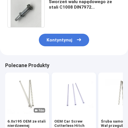
Sworzeń wału napędowego ze
stali C1008 DIN7972
Standardowe szybkie zwalnianie
do wózka dziecięcego
Kontyntynuj
Polecane Produkty
6.0x195 OEM ze stali
OEM Car Screw
Śruba samoc
nierdzewnej
Cotterless Hitch
Wał przegubo